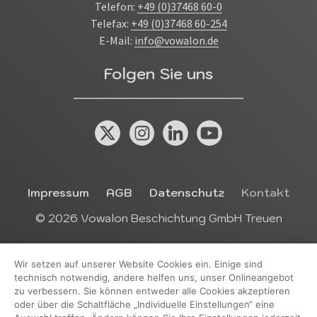
Telefon:
+49 (0)37468 60-0
Telefax:
+49 (0)37468 60-254
E-Mail:
info@vowalon.de
Folgen Sie uns
X (Twitter)
Instagram
Linkedin
YouTube
Das Kleingedruckte
Impressum
AGB
Datenschutz
Kontakt
© 2026 Vowalon Beschichtung GmbH Treuen
Wir setzen auf unserer Website Cookies ein. Einige sind
technisch notwendig, andere helfen uns, unser Onlineangebot
zu verbessern. Sie können entweder alle Cookies akzeptieren
oder über die Schaltfläche „Individuelle Einstellungen“ eine