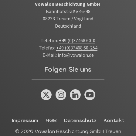
Vowalon Beschichtung GmbH
Bahnhofstraße 46-48
08233 Treuen / Vogtland
Deutschland
Telefon:
+49 (0)37468 60-0
Telefax:
+49 (0)37468 60-254
E-Mail:
info@vowalon.de
Folgen Sie uns
X (Twitter)
Instagram
Linkedin
YouTube
Das Kleingedruckte
Impressum
AGB
Datenschutz
Kontakt
© 2026 Vowalon Beschichtung GmbH Treuen