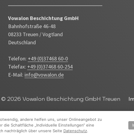
Vowalon Beschichtung GmbH
Bahnhofstraße 46-48
08233 Treuen / Vogtland
Deutschland
Telefon:
+49 (0)37468 60-0
Telefax:
+49 (0)37468 60-254
E-Mail:
info@vowalon.de
© 2026 Vowalon Beschichtung GmbH Treuen
I
 notwendig, andere helfen uns, unser Onlineangebot zu
die Schaltfläche „Individuelle Einstellungen“ eine
ch nachträglich über unsere Seite
Datenschutz
.