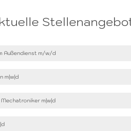
ktuelle Stellenangebo
 im Außendienst m/w/d
n m|w|d
/ Mechatroniker m|w|d
|d