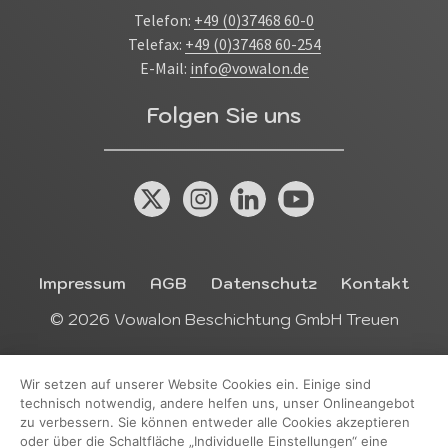
Telefon:
+49 (0)37468 60-0
Telefax:
+49 (0)37468 60-254
E-Mail:
info@vowalon.de
Folgen Sie uns
X (Twitter)
Instagram
Linkedin
YouTube
Das Kleingedruckte
Impressum
AGB
Datenschutz
Kontakt
© 2026 Vowalon Beschichtung GmbH Treuen
Wir setzen auf unserer Website Cookies ein. Einige sind
technisch notwendig, andere helfen uns, unser Onlineangebot
zu verbessern. Sie können entweder alle Cookies akzeptieren
oder über die Schaltfläche „Individuelle Einstellungen“ eine