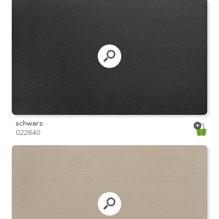
schwarz
022640