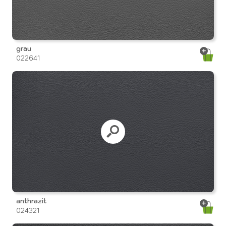
grau
022641
anthrazit
024321