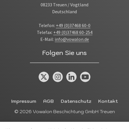
08233 Treuen / Vogtland
Deutschland
Telefon:
+49 (0)37468 60-0
Telefax:
+49 (0)37468 60-254
E-Mail:
info@vowalon.de
Folgen Sie uns
X (Twitter)
Instagram
Linkedin
YouTube
Das Kleingedruckte
Impressum
AGB
Datenschutz
Kontakt
© 2026 Vowalon Beschichtung GmbH Treuen