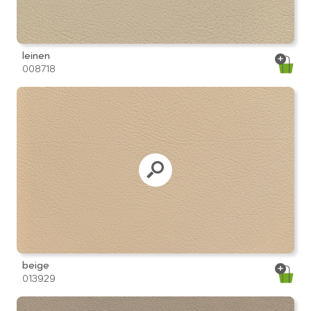
leinen
008718
beige
013929