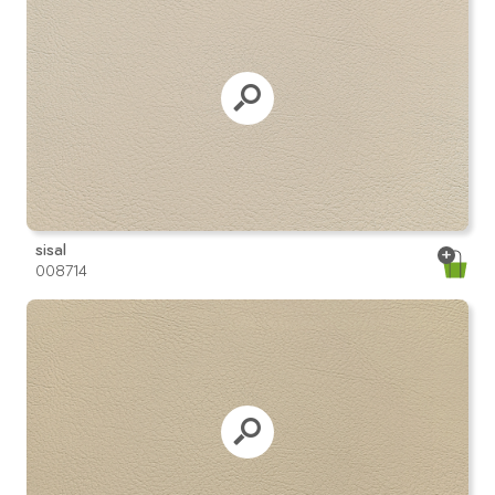
sisal
008714