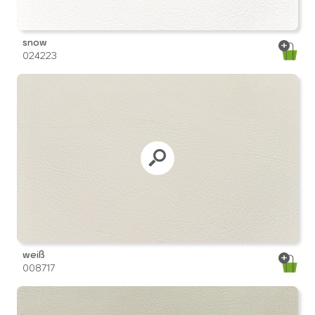
snow
024223
weiß
008717