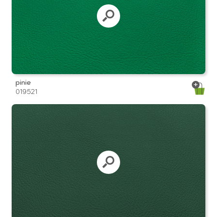
pinie
019521