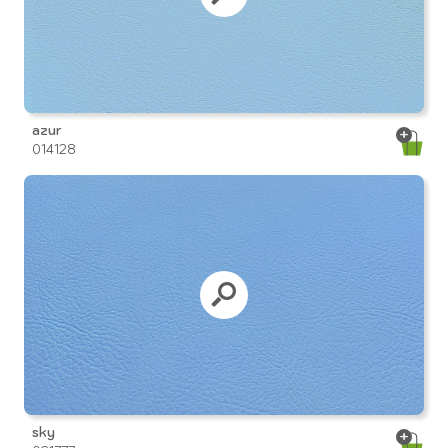
azur
014128
sky