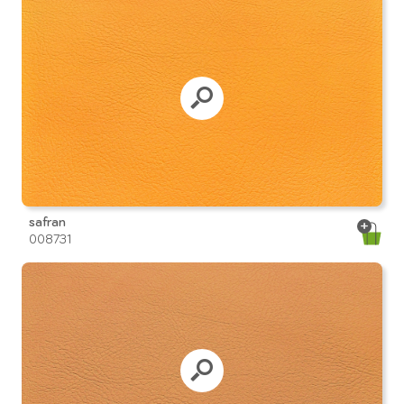
safran
008731