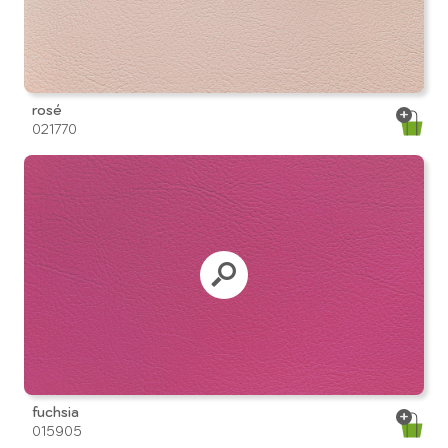
rosé
021770
fuchsia
015905