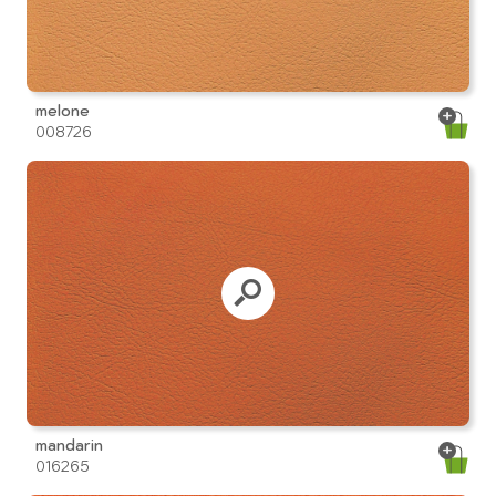
melone
008726
mandarin
016265