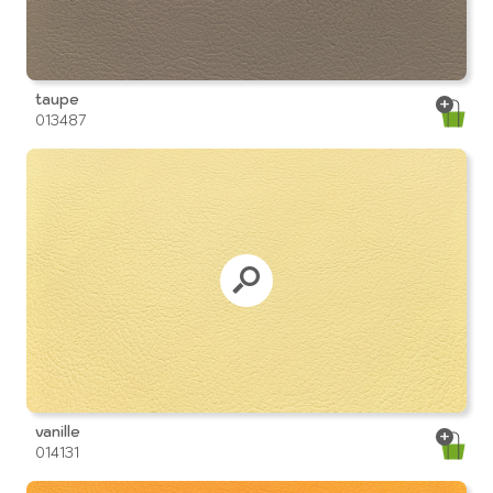
taupe
013487
vanille
014131