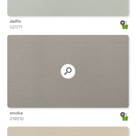
delfin
021771
smoke
019510