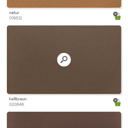
natur
019512
hellbraun
020646