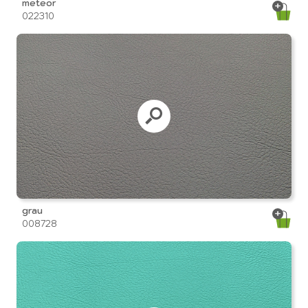
meteor
022310
grau
008728