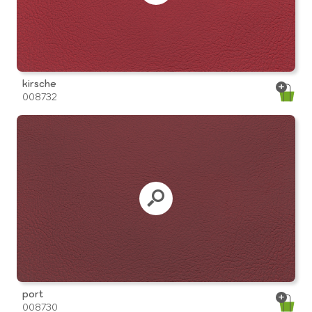
kirsche
008732
port
008730