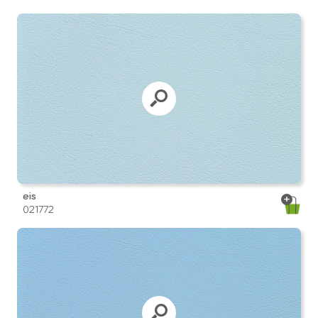
eis
021772