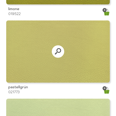
limone
019522
pastellgrün
021773