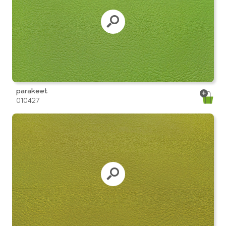
parakeet
010427