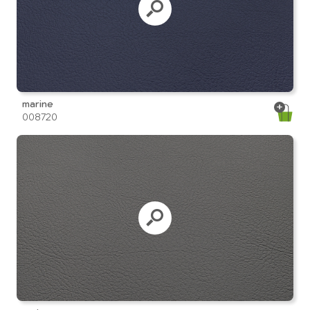
marine
008720