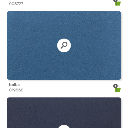
008727
baltic
019868