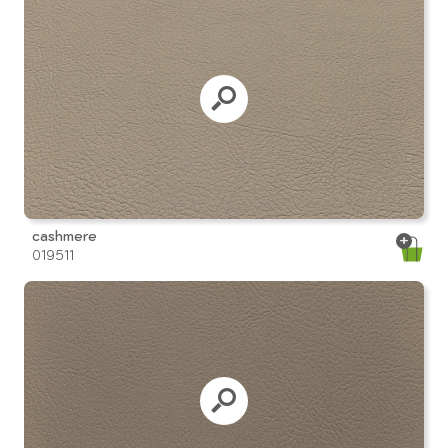
cashmere
019511