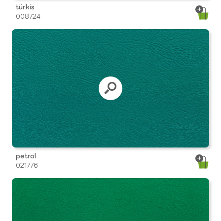
türkis
008724
petrol
021776