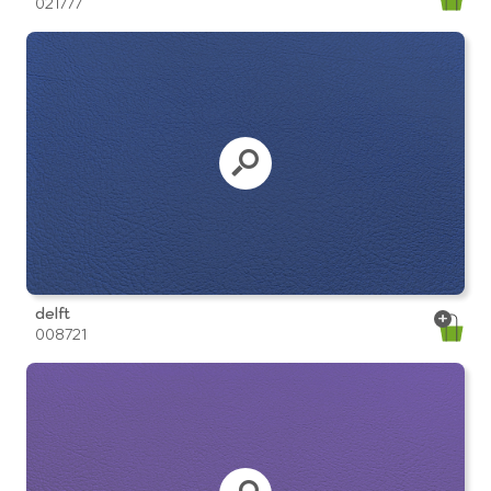
021777
delft
008721