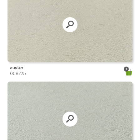
auster
008725