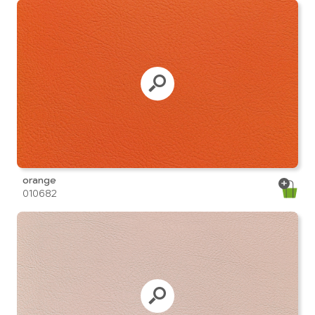
orange
010682